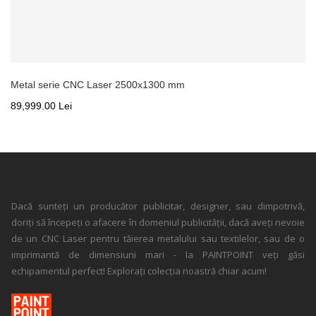
Metal serie CNC Laser 2500x1300 mm
89,999.00 Lei
Dacă sunteți un producător publicitar, designer, sau dimpotrivă,
doriți să începeți o afacere în domeniul publicității, dacă aveți nevoie
de un CNC Laser pentru tăierea metalului sau textilelor, sau de o
imprimantă de dimensiuni mari - la PAINTPOINT veți găsi
echipamentul perfect! Explorați colecția noastră chiar acum!