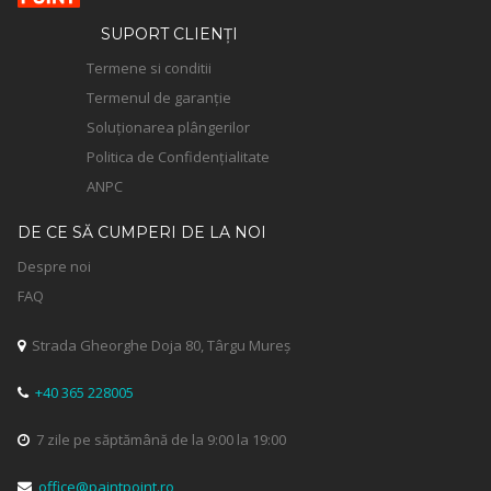
SUPORT CLIENȚI
Termene si conditii
Termenul de garanție
Soluționarea plângerilor
Politica de Confidențialitate
ANPC
DE CE SĂ CUMPERI DE LA NOI
Despre noi
FAQ
Strada Gheorghe Doja 80, Târgu Mureș

+40 365 228005

7 zile pe săptămână de la 9:00 la 19:00

office@paintpoint.ro
