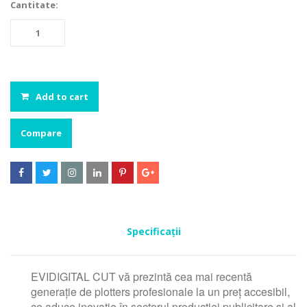
Cantitate:
Add to cart
Compare






Specificații
EVIDIGITAL CUT vă prezintă cea mai recentă
generație de plotters profesionale la un preț accesibil,
ce aduce inovație în sectorul producției publicitare și al