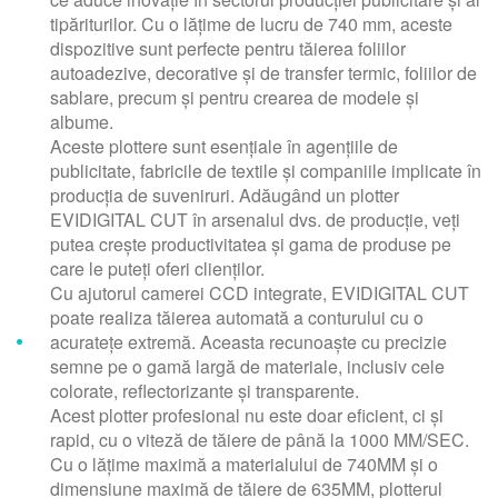
tipăriturilor. Cu o lățime de lucru de 740 mm, aceste
dispozitive sunt perfecte pentru tăierea foliilor
autoadezive, decorative și de transfer termic, foliilor de
sablare, precum și pentru crearea de modele și
albume.
Aceste plottere sunt esențiale în agențiile de
publicitate, fabricile de textile și companiile implicate în
producția de suveniruri. Adăugând un plotter
EVIDIGITAL CUT în arsenalul dvs. de producție, veți
putea crește productivitatea și gama de produse pe
care le puteți oferi clienților.
Cu ajutorul camerei CCD integrate, EVIDIGITAL CUT
poate realiza tăierea automată a conturului cu o
acuratețe extremă. Aceasta recunoaște cu precizie
semne pe o gamă largă de materiale, inclusiv cele
colorate, reflectorizante și transparente.
Acest plotter profesional nu este doar eficient, ci și
rapid, cu o viteză de tăiere de până la 1000 MM/SEC.
Cu o lățime maximă a materialului de 740MM și o
dimensiune maximă de tăiere de 635MM, plotterul