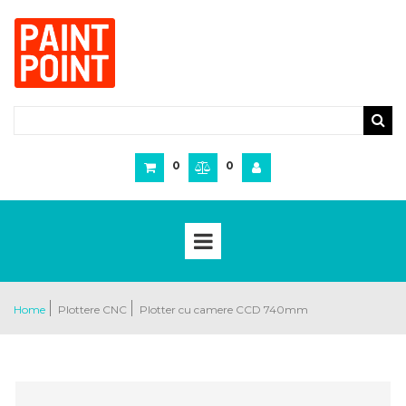
0
0
Home
Plottere CNC
Plotter cu camere CCD 740mm