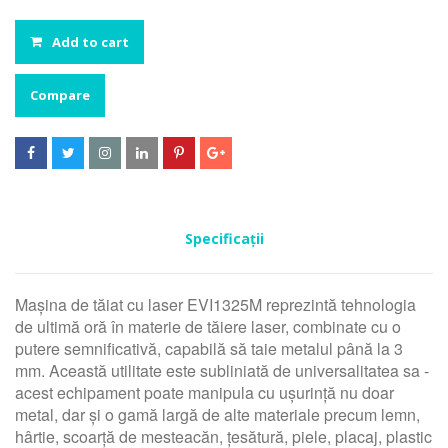
Add to cart
Compare






Specificații
Mașina de tăiat cu laser EVI1325M reprezintă tehnologia
de ultimă oră în materie de tăiere laser, combinate cu o
putere semnificativă, capabilă să taie metalul până la 3
mm. Această utilitate este subliniată de universalitatea sa -
acest echipament poate manipula cu ușurință nu doar
metal, dar și o gamă largă de alte materiale precum lemn,
hârtie, scoarță de mesteacăn, țesătură, piele, placaj, plastic