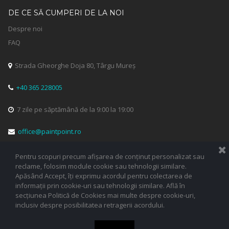
DE CE SĂ CUMPERI DE LA NOI
Despre noi
FAQ
Strada Gheorghe Doja 80, Târgu Mureș

+40 365 228005

7 zile pe săptămână de la 9:00 la 19:00

office@paintpoint.ro

Pentru scopuri precum afișarea de conținut personalizat sau


reclame, folosim module cookie sau tehnologii similare.
Apăsând Accept, îți exprimu acordul pentru colectarea de
informații prin cookie-uri sau tehnologii similare. Află în
secțiunea Politică de Cookies mai multe despre cookie-uri,
inclusiv despre posibilitatea retragerii acordului.
© 2023 PAINTPOINT SRL. Toate drepturile rezervate.