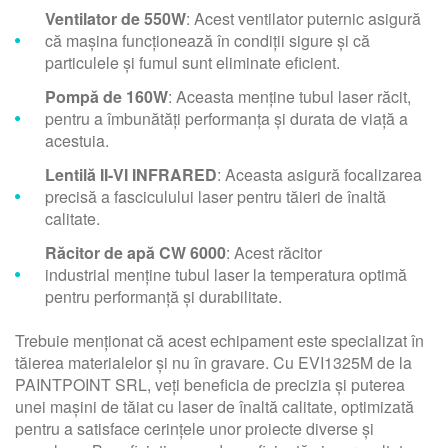
Ventilator de 550W
: Acest ventilator puternic asigură
că mașina funcționează în condiții sigure și că
particulele și fumul sunt eliminate eficient.
Pompă de 160W
: Aceasta menține tubul laser răcit,
pentru a îmbunătăți performanța și durata de viață a
acestuia.
Lentilă II-VI INFRARED
: Aceasta asigură focalizarea
precisă a fasciculului laser pentru tăieri de înaltă
calitate.
Răcitor de apă CW 6000
: Acest răcitor
industrial menține tubul laser la temperatura optimă
pentru performanță și durabilitate.
Trebuie menționat că acest echipament este specializat în
tăierea materialelor și nu în gravare. Cu EVI1325M de la
PAINTPOINT SRL, veți beneficia de precizia și puterea
unei mașini de tăiat cu laser de înaltă calitate, optimizată
pentru a satisface cerințele unor proiecte diverse și