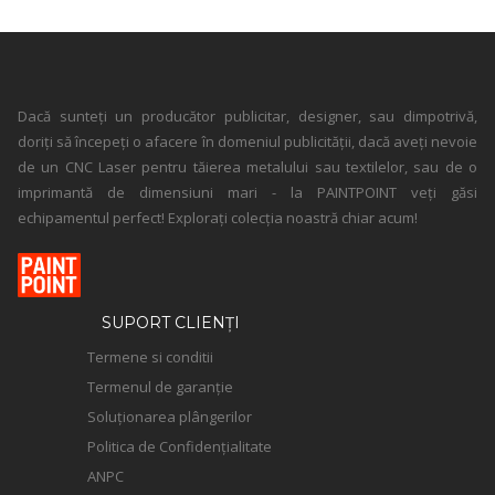
Dacă sunteți un producător publicitar, designer, sau dimpotrivă,
doriți să începeți o afacere în domeniul publicității, dacă aveți nevoie
de un CNC Laser pentru tăierea metalului sau textilelor, sau de o
imprimantă de dimensiuni mari - la PAINTPOINT veți găsi
echipamentul perfect! Explorați colecția noastră chiar acum!
SUPORT CLIENȚI
Termene si conditii
Termenul de garanție
Soluționarea plângerilor
Politica de Confidențialitate
ANPC