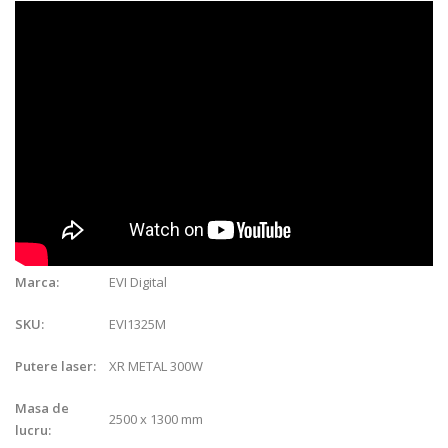
EVI Digital
Marca:
EVI1325M
SKU:
XR METAL 300W
Putere laser:
Masa de
2500 x 1300 mm
lucru: