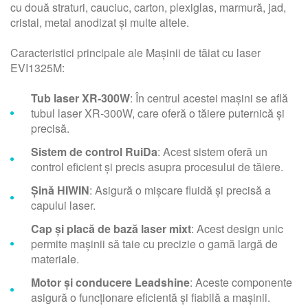
cu două straturi, cauciuc, carton, plexiglas, marmură, jad,
cristal, metal anodizat și multe altele.
Caracteristici principale ale Mașinii de tăiat cu laser
EVI1325M:
Tub laser XR-300W
: În centrul acestei mașini se află
tubul laser XR-300W, care oferă o tăiere puternică și
precisă.
Sistem de control RuiDa
: Acest sistem oferă un
control eficient și precis asupra procesului de tăiere.
Șină HIWIN
: Asigură o mișcare fluidă și precisă a
capului laser.
Cap și placă de bază laser mixt
: Acest design unic
permite mașinii să taie cu precizie o gamă largă de
materiale.
Motor și conducere Leadshine
: Aceste componente
asigură o funcționare eficientă și fiabilă a mașinii.