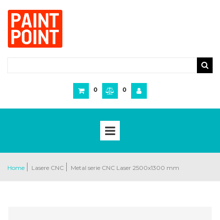
0
0
Home
Lasere CNC
Metal serie CNC Laser 2500x1300 mm