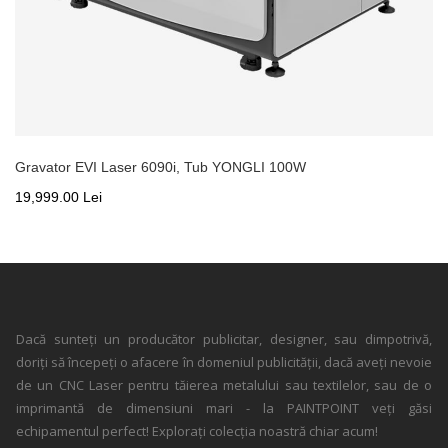
Gravator EVI Laser 6090i, Tub YONGLI 100W
19,999.00 Lei
Dacă sunteți un producător publicitar, designer, sau dimpotrivă,
doriți să începeți o afacere în domeniul publicității, dacă aveți nevoie
de un CNC Laser pentru tăierea metalului sau textilelor, sau de o
imprimantă de dimensiuni mari - la PAINTPOINT veți găsi
echipamentul perfect! Explorați colecția noastră chiar acum!