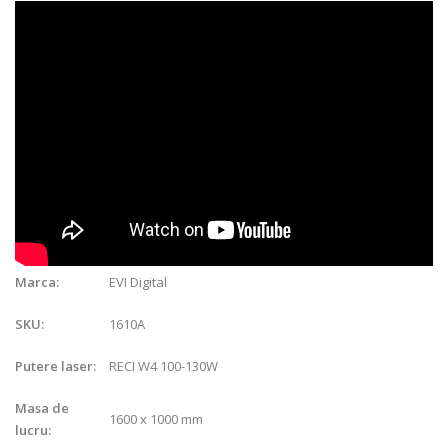
EVI Digital
Marca:
1610A
SKU:
RECI W4 100-130W
Putere laser:
Masa de
1600 x 1000 mm
lucru: