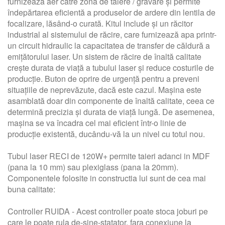
furnizează aer către zona de tăiere / gravare și permite
îndepărtarea eficientă a produselor de ardere din lentila de
focalizare, lăsând-o curată. Kitul include și un răcitor
industrial al sistemului de răcire, care furnizează apa printr-
un circuit hidraulic la capacitatea de transfer de căldură a
emițătorului laser. Un sistem de răcire de înaltă calitate
crește durata de viață a tubului laser și reduce costurile de
producție. Buton de oprire de urgență pentru a preveni
situațiile de neprevăzute, dacă este cazul. Mașina este
asamblată doar din componente de înaltă calitate, ceea ce
determină precizia și durata de viață lungă. De asemenea,
mașina se va încadra cel mai eficient într-o linie de
producție existentă, ducându-vă la un nivel cu totul nou.
Tubul laser RECI de 120W+ permite taieri adanci in MDF
(pana la 10 mm) sau plexiglass (pana la 20mm).
Componentele folosite in constructia lui sunt de cea mai
buna calitate:
Controller RUIDA - Acest controller poate stoca joburi pe
care le poate rula de-sine-statator, fara conexiune la