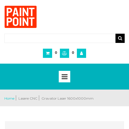
0
0
Home
Lasere CNC
Gravator Laser 1600x1000mm