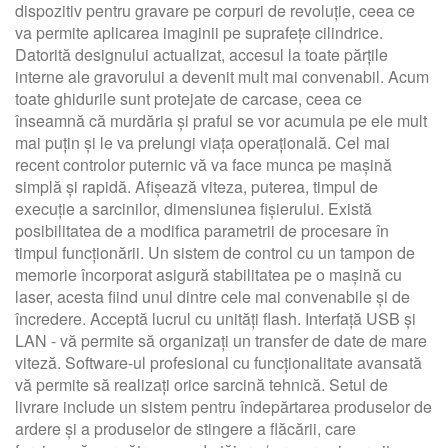
dispozitiv pentru gravare pe corpuri de revoluție, ceea ce
va permite aplicarea imaginii pe suprafețe cilindrice.
Datorită designului actualizat, accesul la toate părțile
interne ale gravorului a devenit mult mai convenabil. Acum
toate ghidurile sunt protejate de carcase, ceea ce
înseamnă că murdăria și praful se vor acumula pe ele mult
mai puțin și le va prelungi viața operațională. Cel mai
recent controlor puternic vă va face munca pe mașină
simplă și rapidă. Afișează viteza, puterea, timpul de
execuție a sarcinilor, dimensiunea fișierului. Există
posibilitatea de a modifica parametrii de procesare în
timpul funcționării. Un sistem de control cu ​​un tampon de
memorie încorporat asigură stabilitatea pe o mașină cu
laser, acesta fiind unul dintre cele mai convenabile și de
încredere. Acceptă lucrul cu unități flash. Interfață USB și
LAN - vă permite să organizați un transfer de date de mare
viteză. Software-ul profesional cu funcționalitate avansată
vă permite să realizați orice sarcină tehnică. Setul de
livrare include un sistem pentru îndepărtarea produselor de
ardere și a produselor de stingere a flăcării, care