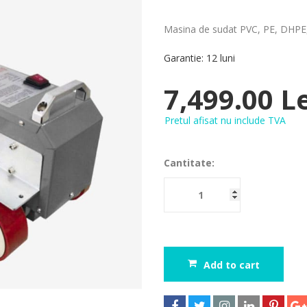
Masina de sudat PVC, PE, DHPE
Garantie: 12 luni
7,499.00 L
Pretul afisat nu include TVA
Cantitate:
Add to cart





