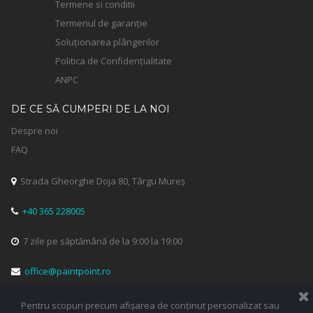
Termene si conditii
Termenul de garanție
Soluționarea plângerilor
Politica de Confidențialitate
ANPC
DE CE SĂ CUMPERI DE LA NOI
Despre noi
FAQ
Strada Gheorghe Doja 80, Târgu Mureș

+40 365 228005

7 zile pe săptămână de la 9:00 la 19:00

office@paintpoint.ro

Pentru scopuri precum afișarea de conținut personalizat sau

