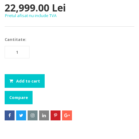
22,999.00 Lei
Pretul afisat nu include TVA
Cantitate:
Add to cart
Compare





