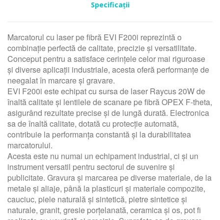
Specificații
Marcatorul cu laser pe fibră EVI F200i reprezintă o
combinație perfectă de calitate, precizie și versatilitate.
Conceput pentru a satisface cerințele celor mai riguroase
și diverse aplicații industriale, acesta oferă performanțe de
neegalat în marcare și gravare.
EVI F200i este echipat cu sursa de laser Raycus 20W de
înaltă calitate și lentilele de scanare pe fibră OPEX F-theta,
asigurând rezultate precise și de lungă durată. Electronica
sa de înaltă calitate, dotată cu protecție automată,
contribuie la performanța constantă și la durabilitatea
marcatorului.
Acesta este nu numai un echipament industrial, ci și un
instrument versatil pentru sectorul de suvenire și
publicitate. Gravura și marcarea pe diverse materiale, de la
metale și aliaje, până la plasticuri și materiale compozite,
cauciuc, piele naturală și sintetică, pietre sintetice și
naturale, granit, gresie porțelanată, ceramica și os, pot fi