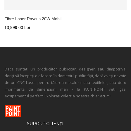
Fibre Laser Raycus 20W Mobil
13,999.00 Lei
Dacă sunteți un producător publicitar, designer, sau dimpotrivă,
doriți să începeți o afacere în domeniul publicității, dacă aveți nevoie
de un CNC Laser pentru tăierea metalului sau textilelor, sau de o
imprimantă de dimensiuni mari - la PAINTPOINT veți găsi
echipamentul perfect! Explorați colecția noastră chiar acum!
SUPORT CLIENȚI