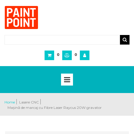
0
0
Home
Lasere CNC
Mașină de marcaj cu Fibre Laser Raycus 20W gravator