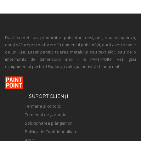
Dacă sunteți un producător publicitar, designer, sau dimpotrivă,
doriți să începeți o afacere în domeniul publicității, dacă aveți nevoie
de un CNC Laser pentru tăierea metalului sau textilelor, sau de o
imprimantă de dimensiuni mari - la PAINTPOINT veți găsi
echipamentul perfect! Explorați colecția noastră chiar acum!
SUPORT CLIENȚI
Termene si conditii
Termenul de garanție
Soluționarea plângerilor
Politica de Confidențialitate
ANPC