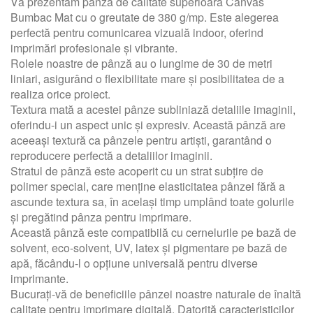
Vă prezentăm pânza de calitate superioară Canvas
Bumbac Mat cu o greutate de 380 g/mp. Este alegerea
perfectă pentru comunicarea vizuală indoor, oferind
imprimări profesionale și vibrante.
Rolele noastre de pânză au o lungime de 30 de metri
liniari, asigurând o flexibilitate mare și posibilitatea de a
realiza orice proiect.
Textura mată a acestei pânze subliniază detaliile imaginii,
oferindu-i un aspect unic și expresiv. Această pânză are
aceeași textură ca pânzele pentru artiști, garantând o
reproducere perfectă a detaliilor imaginii.
Stratul de pânză este acoperit cu un strat subțire de
polimer special, care menține elasticitatea pânzei fără a
ascunde textura sa, în același timp umplând toate golurile
și pregătind pânza pentru imprimare.
Această pânză este compatibilă cu cernelurile pe bază de
solvent, eco-solvent, UV, latex și pigmentare pe bază de
apă, făcându-l o opțiune universală pentru diverse
imprimante.
Bucurați-vă de beneficiile pânzei noastre naturale de înaltă
calitate pentru imprimare digitală. Datorită caracteristicilor