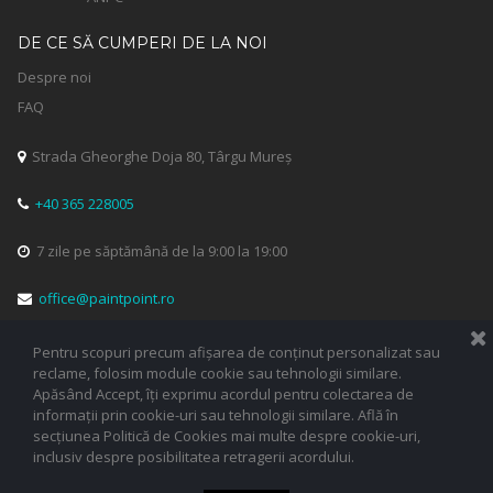
DE CE SĂ CUMPERI DE LA NOI
Despre noi
FAQ
Strada Gheorghe Doja 80, Târgu Mureș

+40 365 228005

7 zile pe săptămână de la 9:00 la 19:00

office@paintpoint.ro

Pentru scopuri precum afișarea de conținut personalizat sau


reclame, folosim module cookie sau tehnologii similare.
Apăsând Accept, îți exprimu acordul pentru colectarea de
informații prin cookie-uri sau tehnologii similare. Află în
secțiunea Politică de Cookies mai multe despre cookie-uri,
inclusiv despre posibilitatea retragerii acordului.
© 2023 PAINTPOINT SRL. Toate drepturile rezervate.