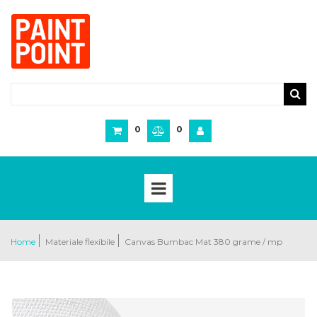
0
0
Home
Materiale flexibile
Canvas Bumbac Mat 380 grame / mp