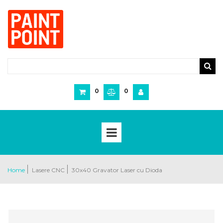
0
0
Home
Lasere CNC
30x40 Gravator Laser cu Dioda