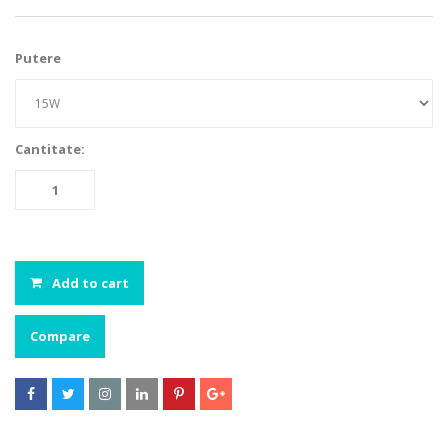
Putere
Cantitate:
Add to cart
Compare





