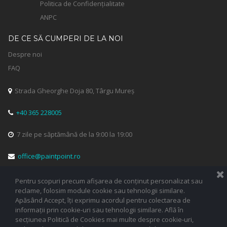
Politica de Confidențialitate
ANPC
DE CE SĂ CUMPERI DE LA NOI
Despre noi
FAQ
Strada Gheorghe Doja 80, Târgu Mureș

+40 365 228005

7 zile pe săptămână de la 9:00 la 19:00

office@paintpoint.ro

Pentru scopuri precum afișarea de conținut personalizat sau


reclame, folosim module cookie sau tehnologii similare.
Apăsând Accept, îți exprimu acordul pentru colectarea de
informații prin cookie-uri sau tehnologii similare. Află în
secțiunea Politică de Cookies mai multe despre cookie-uri,