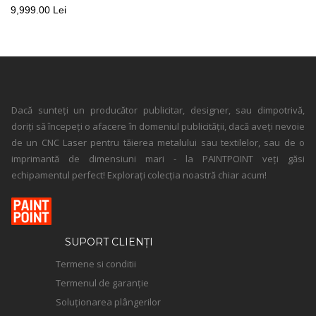
9,999.00 Lei
Dacă sunteți un producător publicitar, designer, sau dimpotrivă,
doriți să începeți o afacere în domeniul publicității, dacă aveți nevoie
de un CNC Laser pentru tăierea metalului sau textilelor, sau de o
imprimantă de dimensiuni mari - la PAINTPOINT veți găsi
echipamentul perfect! Explorați colecția noastră chiar acum!
SUPORT CLIENȚI
Termene si conditii
Termenul de garanție
Soluționarea plângerilor